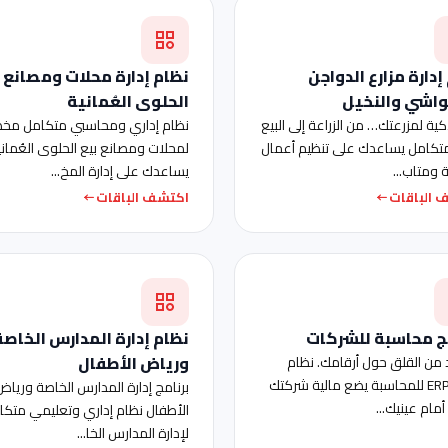
إدارة مزارع الدواجن
نظام إدارة محلات ومصانع
واشي والنخيل
الحلوى العُمانية
كية لمزرعتك… من الزراعة إلى البيع
نظام إداري ومحاسبي متكامل م
تكامل يساعدك على تنظيم أعمال
لمحلات ومصانع بيع الحلوى العُماني
 ومتاب...
يساعدك على إدارة المخ...
 الباقات
اكتشف الباقات
ج محاسبة للشركات
نظام إدارة المدارس الخاصة
ورياض الأطفال
د من القلق حول أرقامك. نظام
مزون ERP للمحاسبة يضع مالية شركتك
برنامج إدارة المدارس الخاصة ورياض
أمام عينيك...
الأطفال نظام إداري وتعليمي متكا
لإدارة المدارس الخا...