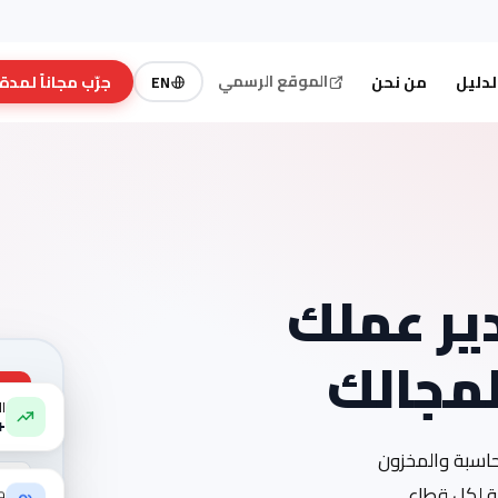
الموقع الرسمي
لدليل
من نحن
جرّب مجاناً لمدة 7 أيام
EN
ير عملك
لمجالك
ال
4%
لمحاسبة والمخزون
م
ة لكل قطاع