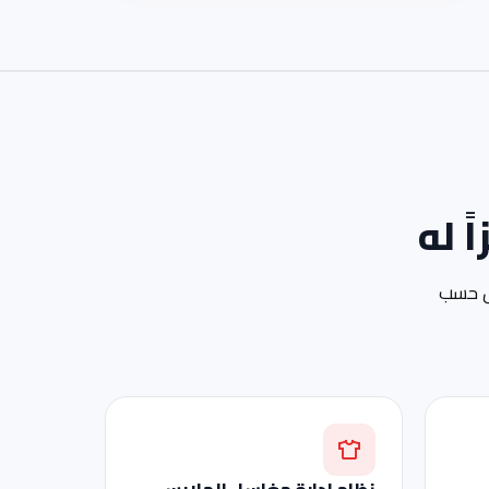
 له
يص حسب
نظام إدارة مغاسل الملابس