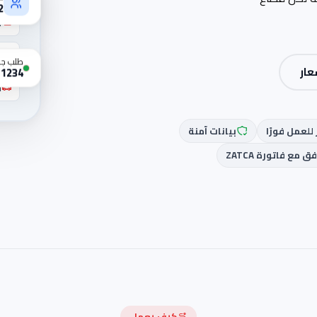
م
12
م
و
طلب جد
عار
#1234 — مكت
س
للعمل فورًا
بيانات آمنة
 مع فاتورة ZATCA
كيف يعمل