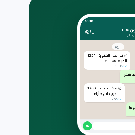
10:30
 ERP
 الآن
اليوم
✅ تم إصدار الفاتورة #1234
المبلغ: 500 ر.ع
10:30
✓✓
، شكراً!
⏰ تذكير: فاتورة #1200
تستحق خلال 3 أيام
11:00
✓✓
وم!
.