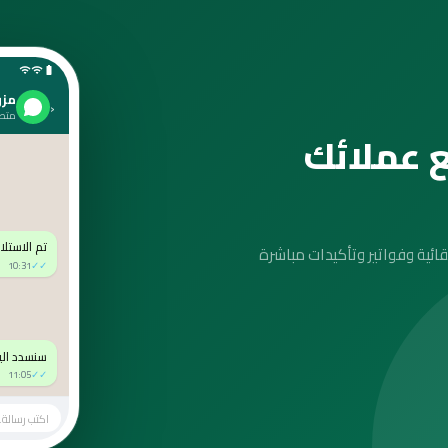
مزون
‹
متصل
 عملائك
تم الاستلام
شعارات تلقائية وفواتير وتأكيدات مباشرة
10:31
✓✓
سنسدد الي
11:05
✓✓
اكتب رسالة..