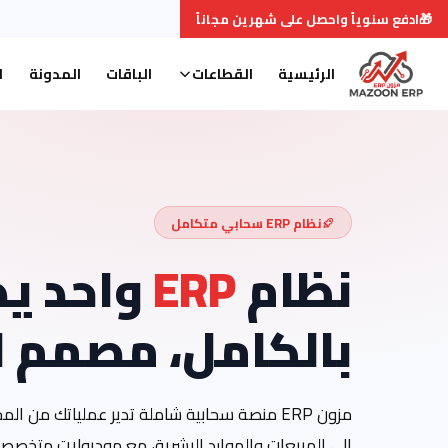
🎁
ادفع سنوياً واحصل على شهرين مجاناً
الرئيسية
القطاعات
الباقات
المدونة
ا
نظام ERP سحابي متكامل
نظام
ERP
واحد يد
بالكامل، مصمم 
مزون ERP منصة سحابية شاملة تدير عملياتك من ا
إلى المبيعات والموارد البشرية، مع موديولات متخصص