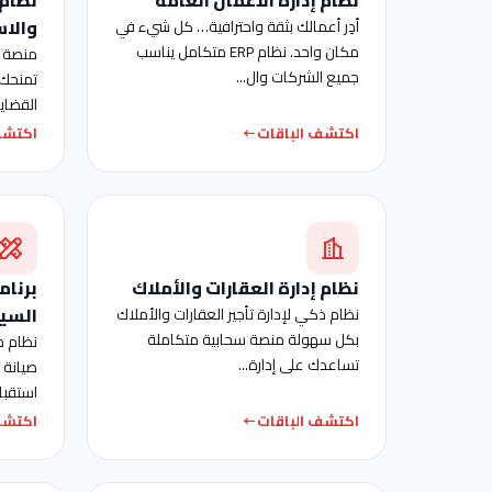
والاس
أدِر أعمالك بثقة واحترافية… كل شيء في
مكان واحد. نظام ERP متكامل يناسب
منصة ذ
جميع الشركات وال...
تمنحك 
القضايا
اكتشف الباقات
اكتشف
نظام إدارة العقارات والأملاك
برنام
السيا
نظام ذكي لإدارة تأجير العقارات والأملاك
بكل سهولة منصة سحابية متكاملة
نظام م
تساعدك على إدارة...
صيانة 
استقبال
اكتشف الباقات
اكتشف