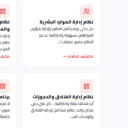
نظام إدارة الموارد البشرية
نظام 
والم
حل ذكي ومتـكامل لتنظيم وإدارة شؤون
الموظفين بسهولة واحترافية. يدعم
إدارة ذ
النظام جميع عمليات ا...
نظام م
المزرعة
اكتشف الباقات
اكتشف
نظام إدارة الفنادق والحجوزات
برنام
أدِر فندقك بثقة واحترافية… كل شيء في
لا مزي
مكان واحد. نظام متكامل لإدارة الفنادق
والوحدات الف...
كاملةً 