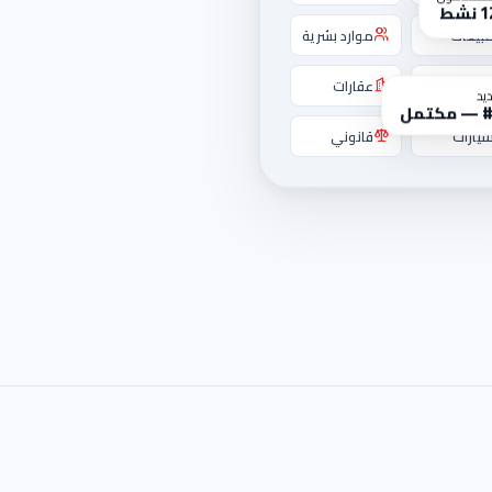
ستخدمون
 نشط
بيعات
موارد بشرية
اتساب
عقارات
يد
مل
يارات
قانوني